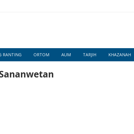
G RANTING
ORTOM
AUM
TARJIH
KHAZANAH
M Sananwetan