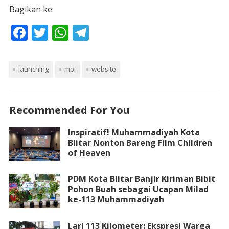
Bagikan ke:
F
T
W
T
ac
w
h
el
e
itt
at
e
launching
mpi
website
b
er
s
gr
o
A
a
Recommended For You
o
p
m
k
p
Inspiratif! Muhammadiyah Kota
Blitar Nonton Bareng Film Children
of Heaven
PDM Kota Blitar Banjir Kiriman Bibit
Pohon Buah sebagai Ucapan Milad
ke-113 Muhammadiyah
Lari 113 Kilometer: Ekspresi Warga