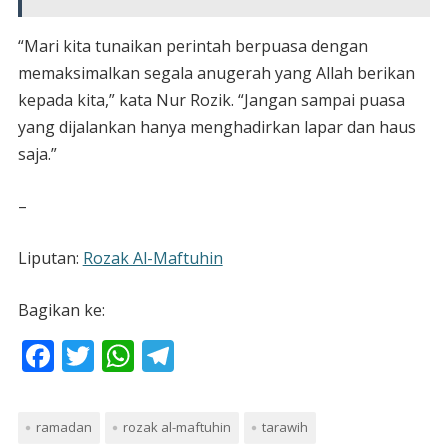
“Mari kita tunaikan perintah berpuasa dengan
memaksimalkan segala anugerah yang Allah berikan
kepada kita,” kata Nur Rozik. “Jangan sampai puasa
yang dijalankan hanya menghadirkan lapar dan haus
saja.”
–
Liputan:
Rozak Al-Maftuhin
Bagikan ke:
F
T
W
T
ac
w
h
el
e
itt
at
e
ramadan
rozak al-maftuhin
tarawih