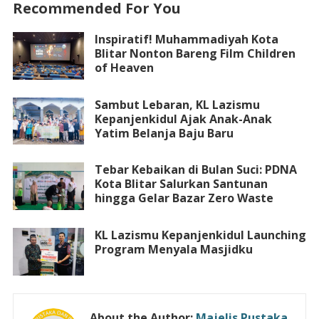
Recommended For You
k
p
Inspiratif! Muhammadiyah Kota
Blitar Nonton Bareng Film Children
of Heaven
Sambut Lebaran, KL Lazismu
Kepanjenkidul Ajak Anak-Anak
Yatim Belanja Baju Baru
Tebar Kebaikan di Bulan Suci: PDNA
Kota Blitar Salurkan Santunan
hingga Gelar Bazar Zero Waste
KL Lazismu Kepanjenkidul Launching
Program Menyala Masjidku
About the Author:
Majelis Pustaka