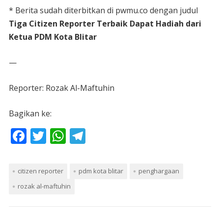
* Berita sudah diterbitkan di pwmu.co dengan judul
Tiga Citizen Reporter Terbaik Dapat Hadiah dari
Ketua PDM Kota Blitar
—
Reporter: Rozak Al-Maftuhin
Bagikan ke:
F
T
W
T
ac
w
h
el
e
itt
at
e
citizen reporter
pdm kota blitar
penghargaan
b
er
s
gr
rozak al-maftuhin
o
A
a
o
p
m