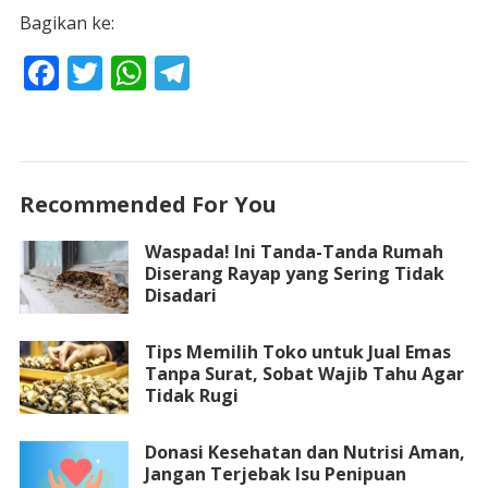
Bagikan ke:
F
T
W
T
ac
w
h
el
e
itt
at
e
b
er
s
gr
o
A
a
Recommended For You
o
p
m
Waspada! Ini Tanda-Tanda Rumah
k
p
Diserang Rayap yang Sering Tidak
Disadari
Tips Memilih Toko untuk Jual Emas
Tanpa Surat, Sobat Wajib Tahu Agar
Tidak Rugi
Donasi Kesehatan dan Nutrisi Aman,
Jangan Terjebak Isu Penipuan